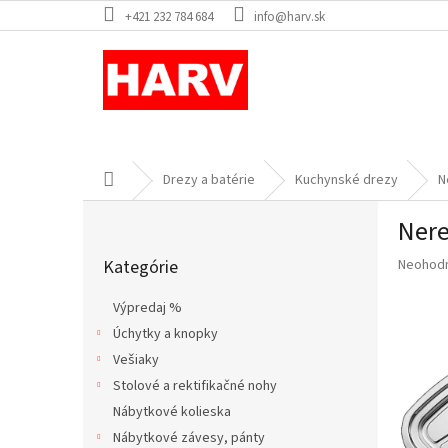
Prejsť
+421 232 784 684
info@harv.sk
na
obsah
Domov
Drezy a batérie
Kuchynské drezy
N
B
Nere
o
Preskočiť
č
Priemer
Kategórie
Neohod
kategórie
n
hodnote
ý
produkt
Výpredaj %
p
je
Úchytky a knopky
a
0,0
z
Vešiaky
n
5
e
Stolové a rektifikačné nohy
hviezdič
l
Nábytkové kolieska
Nábytkové závesy, pánty