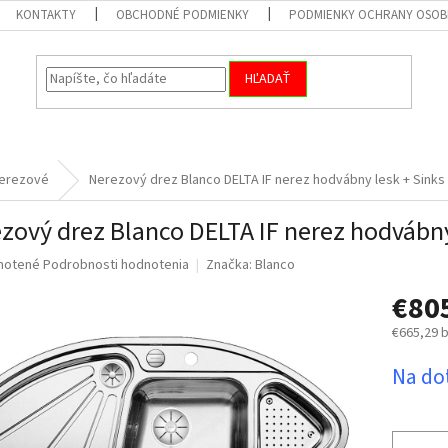
KONTAKTY
OBCHODNÉ PODMIENKY
PODMIENKY OCHRANY OSOB
HĽADAŤ
erezové
Nerezový drez Blanco DELTA IF nerez hodvábny lesk
+ Sinks
zový drez Blanco DELTA IF nerez hodvábn
né
notené
Podrobnosti hodnotenia
Značka:
Blanco
nie
€80
u
€665,29 
Jednotk
Na do
cena:
iek.