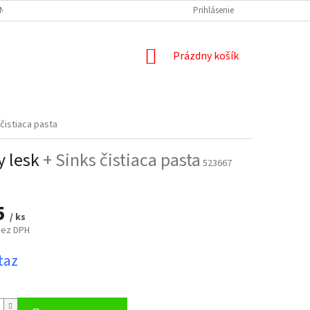
NÝCH ÚDAJOV
DOPRAVA A PLATBA
REKLAMÁCIA
Prihlásenie
ODSTÚPENIE
NÁKUPNÝ
Prázdny košík
KOŠÍK
 čistiaca pasta
y lesk
+ Sinks čistiaca pasta
523667
5
/ ks
bez DPH
ová
taz