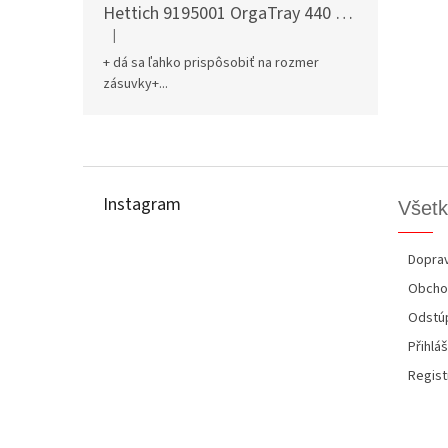
Hettich 9195001 OrgaTray 440 701-800/441-520 mm antracit
|
Hodnotenie produktu je 5 z 5 hviezdičiek.
+ dá sa ľahko prispôsobiť na rozmer
zásuvky+...
Z
á
p
Instagram
Všetk
ä
t
i
Doprav
e
Obcho
Odstúp
Přihláš
Regist