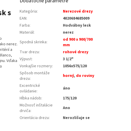
Dodatočné parametre
sk s
Kategória
:
Nerezové drezy
EAN
:
4020684685009
Farba
:
Hodvábny lesk
Materiál
:
nerez
o
od 900 x 900/700
Spodná skrinka
:
ako nerez.
mm
itérií a
Tvar drezu
:
rohové drezy
Blanco,
Výpust
:
3 1/2"
ajnu. Vďaka
Vonkajšie rozmery
:
1056x575/120
ho
Spôsob montáže
horný
,
do roviny
drezu
:
Excentrické
áno
ovládanie
:
Hĺbka nádob
:
175/120
Možnosť inštalácie
Ano
drviča
:
Orientácia drezu
:
Nerozlišuje se