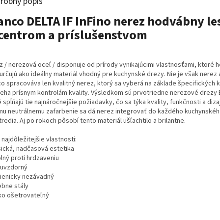
robný popis
anco DELTA IF InFino nerez hodvábny le
centrom a príslušenstvom
z / nerezová oceľ / disponuje od prírody vynikajúcimi vlastnosťami, ktoré h
určujú ako ideálny materiál vhodný pre kuchynské drezy. Nie je však nerez 
o spracováva len kvalitný nerez, ktorý sa vyberá na základe špecifických kr
ieha prísnym kontrolám kvality. Výsledkom sú prvotriedne nerezové drezy 
 spĺňajú tie najnáročnejšie požiadavky, čo sa týka kvality, funkčnosti a diz
mu neutrálnemu zafarbenie sa dá nerez integrovať do každého kuchynské
redia. Aj po rokoch pôsobí tento materiál ušľachtilo a brilantne.
najdôležitejšie vlastnosti:
asická, nadčasová estetika
lný proti hrdzaveniu
aruvzdorný
gienicky nezávadný
ebne stály
hko ošetrovateľný