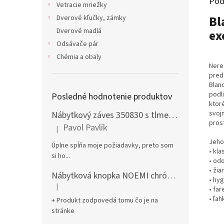
Pod
Vetracie mriežky
Bl
Dverové kľučky, zámky
Dverové madlá
ex
Odsávače pár
Chémia a obaly
Nere
pred
Blanc
podl
Posledné hodnotenie produktov
ktoré
svoj
Nábytkový záves 350830 s tlmením naložený + podložka H0 na vrut
prost
Pavol Pavlík
|
Hodnotenie produktu je 5 z 5 hviezdičiek.
Jeho 
Úplne spĺňa moje požiadavky, preto som
• kl
si ho...
• odo
• ži
Nábytková knopka NOEMI chróm satén
• hy
|
• far
Hodnotenie produktu je 5 z 5 hviezdičiek.
• ľa
+ Produkt zodpovedá tomu čo je na
stránke