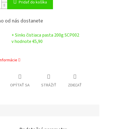
Pridať do košíka
o od nás dostanete
+ Sinks čistiaca pasta 200g SCP002
v hodnote €5,90
informácie
OPÝTAŤ SA
STRÁŽIŤ
ZDIEĽAŤ