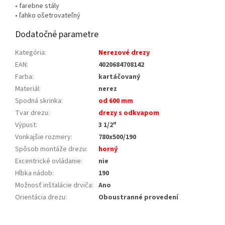
• farebne stály
• ľahko ošetrovateľný
Dodatočné parametre
Kategória
:
Nerezové drezy
EAN
:
4020684708142
Farba
:
kartáčovaný
Materiál
:
nerez
Spodná skrinka
:
od 600 mm
Tvar drezu
:
drezy s odkvapom
Výpust
:
3 1/2"
Vonkajšie rozmery
:
780x500/190
Spôsob montáže drezu
:
horný
Excentrické ovládanie
:
nie
Hĺbka nádob
:
190
Možnosť inštalácie drviča
:
Ano
Orientácia drezu
:
Oboustranné provedení