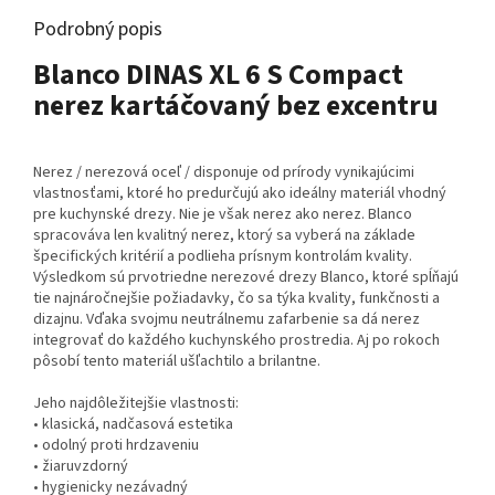
Podrobný popis
Blanco DINAS XL 6 S Compact
nerez kartáčovaný bez excentru
Nerez / nerezová oceľ / disponuje od prírody vynikajúcimi
vlastnosťami, ktoré ho predurčujú ako ideálny materiál vhodný
pre kuchynské drezy. Nie je však nerez ako nerez. Blanco
spracováva len kvalitný nerez, ktorý sa vyberá na základe
špecifických kritérií a podlieha prísnym kontrolám kvality.
Výsledkom sú prvotriedne nerezové drezy Blanco, ktoré spĺňajú
tie najnáročnejšie požiadavky, čo sa týka kvality, funkčnosti a
dizajnu. Vďaka svojmu neutrálnemu zafarbenie sa dá nerez
integrovať do každého kuchynského prostredia. Aj po rokoch
pôsobí tento materiál ušľachtilo a brilantne.
Jeho najdôležitejšie vlastnosti:
• klasická, nadčasová estetika
• odolný proti hrdzaveniu
• žiaruvzdorný
• hygienicky nezávadný