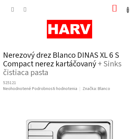
Prejsť
NÁKUP
na
obsah
KOŠÍK
Nerezový drez Blanco DINAS XL 6 S
Compact nerez kartáčovaný
+ Sinks
čistiaca pasta
525121
Priemerné
Neohodnotené
Podrobnosti hodnotenia
Značka:
Blanco
hodnotenie
produktu
je
0,0
z
5
hviezdičiek.