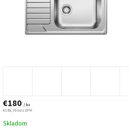
€180
/ ks
€148,76 bez DPH
Jednotková
Skladom
cena: