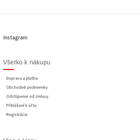
Z
á
p
ä
t
Instagram
i
e
Všetko k nákupu
Doprava a platba
Obchodné podmienky
Odstúpenie od zmluvy
Přihlášení k účtu
Registrácia