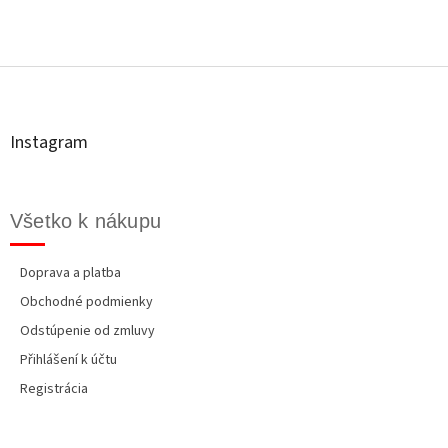
Z
á
p
ä
t
Instagram
i
e
Všetko k nákupu
Doprava a platba
Obchodné podmienky
Odstúpenie od zmluvy
Přihlášení k účtu
Registrácia