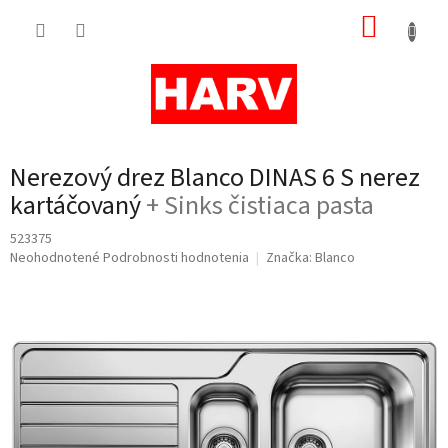
Prejsť
NÁKUP
na
obsah
KOŠÍK
Nerezový drez Blanco DINAS 6 S nerez
kartáčovaný
+ Sinks čistiaca pasta
523375
Priemerné
Neohodnotené
Podrobnosti hodnotenia
Značka:
Blanco
hodnotenie
produktu
je
0,0
z
5
hviezdičiek.