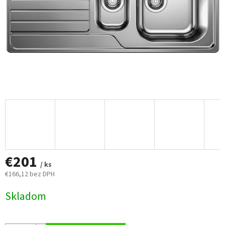
€201
/ ks
€166,12 bez DPH
Jednotková
Skladom
cena: