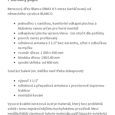
Nerezový dřez Blanco DINAS 6 S nerez kartáčovaný od
německého výrobce BLANCO
jednodřez s vaničkou, komfortní odkapní plochou a
hlubokou vanou určen pro horní montáž
odkapávací plocha vpravo/vlevo - lze otočit dle potřeby
povrch: nerez profilovaný
odtoková armatura 3 1/2" bez excentru, sifon s odbočkou
na myčku
rozměr dřezu: 1 000 x 500 mm
hloubka dřezu: 190/140 mm
spodní skřínka: od 600 mm
Součást balení (nic dalšího není třeba dokupovat):
výpusť 3 1/2"
odtoková a přepadová armatura s prostorově úspornou
trubkou
montážní kování
Vysoce kvalitní nerezová ocel je materiál, který bez problémů
odolá i tomu nejnáročnějšímu kuchyňskému prostředí. Mezi
nejdůležitější vlastnosti tohoto materiálu patří klasický estetický