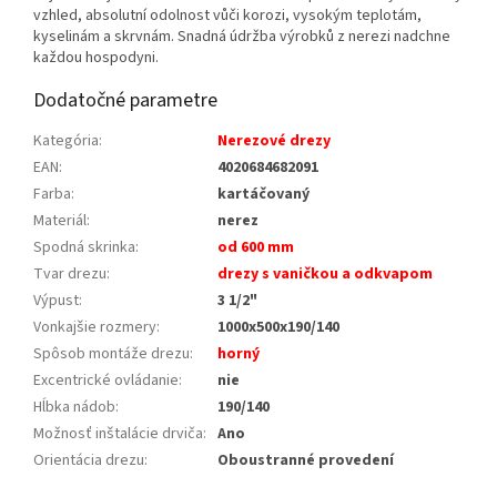
vzhled, absolutní odolnost vůči korozi, vysokým teplotám,
kyselinám a skrvnám. Snadná údržba výrobků z nerezi nadchne
každou hospodyni.
Dodatočné parametre
Kategória
:
Nerezové drezy
EAN
:
4020684682091
Farba
:
kartáčovaný
Materiál
:
nerez
Spodná skrinka
:
od 600 mm
Tvar drezu
:
drezy s vaničkou a odkvapom
Výpust
:
3 1/2"
Vonkajšie rozmery
:
1000x500x190/140
Spôsob montáže drezu
:
horný
Excentrické ovládanie
:
nie
Hĺbka nádob
:
190/140
Možnosť inštalácie drviča
:
Ano
Orientácia drezu
:
Oboustranné provedení