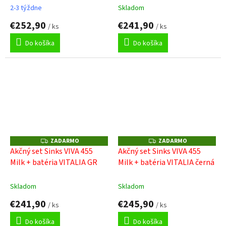
O
O
2-3 týždne
Skladom
€252,90
€241,90
/ ks
/ ks
Do košíka
Do košíka
ZADARMO
ZADARMO
Z
Z
A
A
Akčný set Sinks VIVA 455
Akčný set Sinks VIVA 455
D
D
Milk + batéria VITALIA GR
Milk + batéria VITALIA černá
A
A
R
R
M
M
O
O
Skladom
Skladom
€241,90
€245,90
/ ks
/ ks
Do košíka
Do košíka