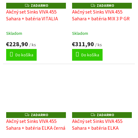
ZADARMO
ZADARMO
Z
Z
A
A
Akčný set Sinks VIVA 455
Akčný set Sinks VIVA 455
D
D
Sahara + batéria VITALIA
Sahara + batéria MIX 3 P GR
A
A
R
R
M
M
O
O
Skladom
Skladom
€228,90
€311,90
/ ks
/ ks
Do košíka
Do košíka
ZADARMO
ZADARMO
Z
Z
A
A
Akčný set Sinks VIVA 455
Akčný set Sinks VIVA 455
D
D
Sahara + batéria ELKA černá
Sahara + batéria ELKA
A
A
R
R
M
M