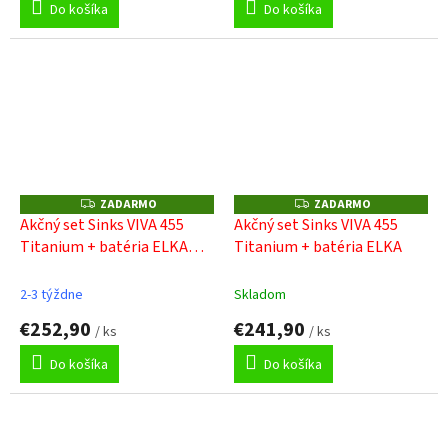
Do košíka
Do košíka
ZADARMO
ZADARMO
Z
Z
A
A
Akčný set Sinks VIVA 455
Akčný set Sinks VIVA 455
D
D
Titanium + batéria ELKA
Titanium + batéria ELKA
A
A
R
R
černá
M
M
O
O
2-3 týždne
Skladom
€252,90
€241,90
/ ks
/ ks
Do košíka
Do košíka