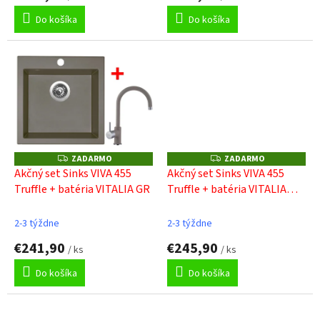
Do košíka
Do košíka
ZADARMO
ZADARMO
Z
Z
A
A
Akčný set Sinks VIVA 455
Akčný set Sinks VIVA 455
D
D
Truffle + batéria VITALIA GR
Truffle + batéria VITALIA
A
A
R
R
černá
M
M
O
O
2-3 týždne
2-3 týždne
€241,90
€245,90
/ ks
/ ks
Do košíka
Do košíka