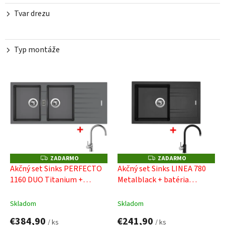
Tvar drezu
Typ montáže
V
ý
p
i
s
p
r
o
ZADARMO
ZADARMO
Z
Z
A
A
d
Akčný set Sinks PERFECTO
Akčný set Sinks LINEA 780
D
D
u
1160 DUO Titanium +
Metalblack + batéria
A
A
R
R
k
batéria VITALIA
VITALIA GR
M
M
t
O
O
Skladom
Skladom
o
€384,90
€241,90
v
/ ks
/ ks