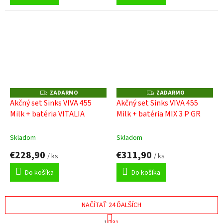
ZADARMO
ZADARMO
Z
Z
A
A
Akčný set Sinks VIVA 455
Akčný set Sinks VIVA 455
D
D
Milk + batéria VITALIA
Milk + batéria MIX 3 P GR
A
A
R
R
M
M
O
O
Skladom
Skladom
€228,90
€311,90
/ ks
/ ks
Do košíka
Do košíka
NAČÍTAŤ 24 ĎALŠÍCH
S
1
31