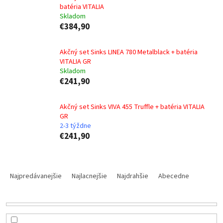
batéria VITALIA
Skladom
€384,90
Akčný set Sinks LINEA 780 Metalblack + batéria
VITALIA GR
Skladom
€241,90
Akčný set Sinks VIVA 455 Truffle + batéria VITALIA
GR
2-3 týždne
€241,90
R
a
Najpredávanejšie
Najlacnejšie
Najdrahšie
Abecedne
d
e
n
i