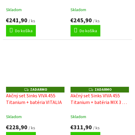
GR
černá
M
M
O
O
Skladom
Skladom
€241,90
€245,90
/ ks
/ ks
Do košíka
Do košíka
ZADARMO
ZADARMO
Z
Z
A
A
Akčný set Sinks VIVA 455
Akčný set Sinks VIVA 455
D
D
Titanium + batéria VITALIA
Titanium + batéria MIX 3 P
A
A
R
R
GR
M
M
O
O
Skladom
Skladom
€228,90
€311,90
/ ks
/ ks