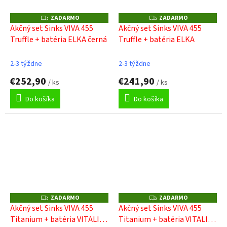
ZADARMO
ZADARMO
Z
Z
A
A
Akčný set Sinks VIVA 455
Akčný set Sinks VIVA 455
D
D
Truffle + batéria ELKA černá
Truffle + batéria ELKA
A
A
R
R
M
M
O
O
2-3 týždne
2-3 týždne
€252,90
€241,90
/ ks
/ ks
Do košíka
Do košíka
ZADARMO
ZADARMO
Z
Z
A
A
Akčný set Sinks VIVA 455
Akčný set Sinks VIVA 455
D
D
Titanium + batéria VITALIA
Titanium + batéria VITALIA
A
A
R
R