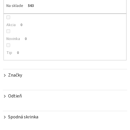
e
Na sklade
543
p
r
o
Akcia
0
d
u
Novinka
0
k
t
Tip
0
o
v
Značky
Odtieň
Spodná skrinka