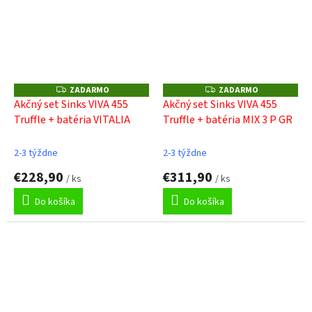
ZADARMO
ZADARMO
Z
Z
A
A
Akčný set Sinks VIVA 455
Akčný set Sinks VIVA 455
D
D
Truffle + batéria VITALIA
Truffle + batéria MIX 3 P GR
A
A
R
R
M
M
O
O
2-3 týždne
2-3 týždne
€228,90
€311,90
/ ks
/ ks
Do košíka
Do košíka