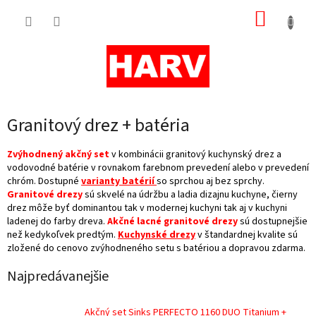
Prejsť
NÁKUP
na
obsah
KOŠÍK
Granitový drez + batéria
Zvýhodnený akčný set
v kombinácii granitový kuchynský drez a
vodovodné batérie v rovnakom farebnom prevedení alebo v prevedení
chróm. Dostupné
varianty batérií
so sprchou aj bez sprchy.
Granitové drezy
sú skvelé na údržbu a ladia dizajnu kuchyne, čierny
drez môže byť dominantou tak v modernej kuchyni tak aj v kuchyni
ladenej do farby dreva.
Akčné lacné granitové drezy
sú dostupnejšie
než kedykoľvek predtým.
Kuchynské drezy
v štandardnej kvalite sú
zložené do cenovo zvýhodneného setu s batériou a dopravou zdarma.
Najpredávanejšie
Akčný set Sinks PERFECTO 1160 DUO Titanium +