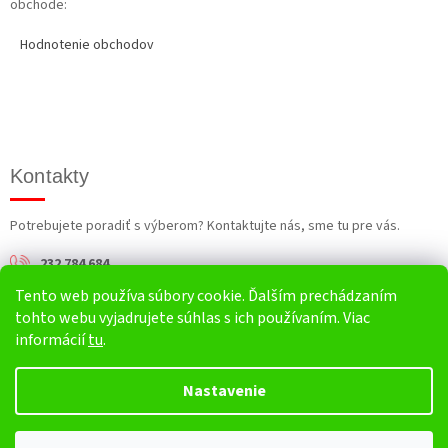
obchode:
Hodnotenie obchodov
Kontakty
Potrebujete poradiť s výberom? Kontaktujte nás, sme tu pre vás.
232 784 684
Tento web používa súbory cookie. Ďalším prechádzaním
info@harv.sk
tohto webu vyjadrujete súhlas s ich používaním. Viac
informácií
tu
.
Nastavenie
Vytvoril Shoptet