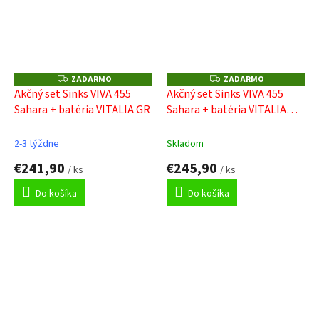
ZADARMO
ZADARMO
Z
Z
A
A
Akčný set Sinks VIVA 455
Akčný set Sinks VIVA 455
D
D
Sahara + batéria VITALIA GR
Sahara + batéria VITALIA
A
A
R
R
černá
M
M
O
O
2-3 týždne
Skladom
€241,90
€245,90
/ ks
/ ks
Do košíka
Do košíka