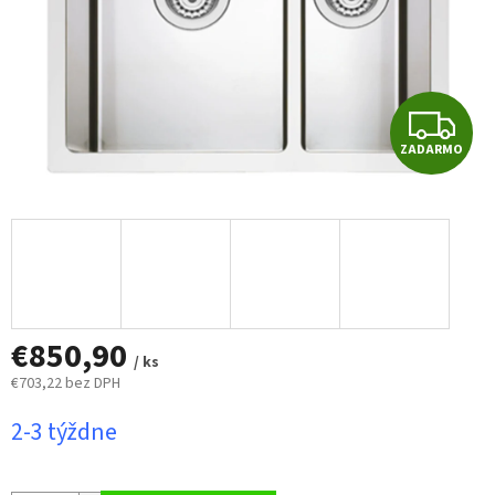
Z
ZADARMO
A
D
A
R
€850,90
M
/ ks
€703,22 bez DPH
O
Jednotková
2-3 týždne
cena: