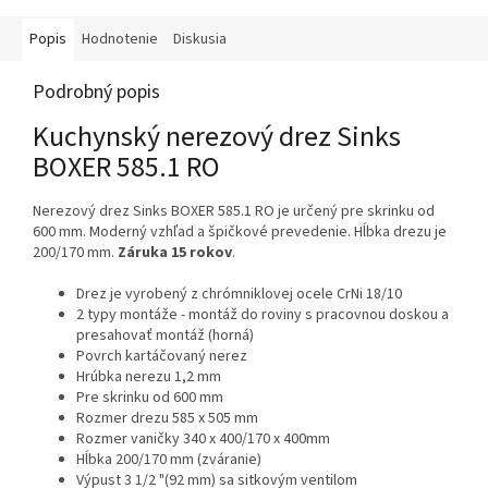
Popis
Hodnotenie
Diskusia
Podrobný popis
Kuchynský nerezový drez Sinks
BOXER 585.1 RO
Nerezový drez Sinks BOXER 585.1 RO je určený pre skrinku od
600 mm. Moderný vzhľad a špičkové prevedenie. Hĺbka drezu je
200/170 mm.
Záruka 15 rokov
.
Drez je vyrobený z chrómniklovej ocele CrNi 18/10
2 typy montáže - montáž do roviny s pracovnou doskou a
presahovať montáž (horná)
Povrch kartáčovaný nerez
Hrúbka nerezu 1,2 mm
Pre skrinku od 600 mm
Rozmer drezu 585 x 505 mm
Rozmer vaničky 340 x 400/170 x 400mm
Hĺbka 200/170 mm (zváranie)
Výpust 3 1/2 "(92 mm) sa sitkovým ventilom