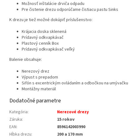
Možnosť inštalácie drviča odpadu
Pre čistenie drezu odporúčame čistiacu pastu Sinks
K drezu je tiež možné dokúpiť príslušenstvo:
Krájacia doska sklenená
Prídavný odkvapkávač
Plastový cenník Box
Prídavný odkvapkávač veľký
Balenie obsahuje:
Nerezový drez
Výpust s prepadom
Sifón s excentrickým ovládaním a odbočkou na umývačku
Montážny materiál
Dodatočné parametre
Kategória
:
Nerezové drezy
Záruka
:
15 rokov
EAN
:
8596142003990
Hĺbka drezu
:
200 a 170 mm