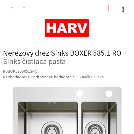
Prejsť
NÁKUP
na
obsah
KOŠÍK
Nerezový drez Sinks BOXER 585.1 RO
+
Sinks čistiaca pasta
RDBOK58550512RO
Priemerné
Neohodnotené
Podrobnosti hodnotenia
Značka:
Sinks
hodnotenie
produktu
je
0,0
z
5
hviezdičiek.