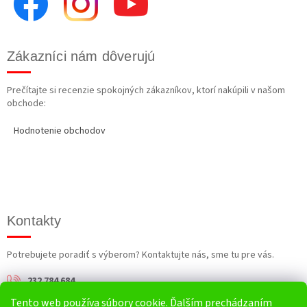
Zákazníci nám dôverujú
Prečítajte si recenzie spokojných zákazníkov, ktorí nakúpili v našom
obchode:
Hodnotenie obchodov
Kontakty
Potrebujete poradiť s výberom? Kontaktujte nás, sme tu pre vás.
232 784 684
Tento web používa súbory cookie. Ďalším prechádzaním
info@harv.sk