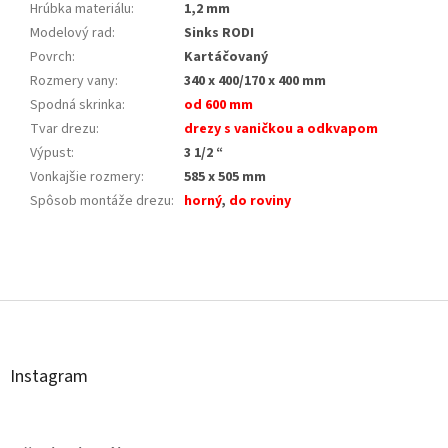
Hrúbka materiálu
:
1,2 mm
Modelový rad
:
Sinks RODI
Povrch
:
Kartáčovaný
Rozmery vany
:
340 x 400/170 x 400 mm
Spodná skrinka
:
od 600 mm
Tvar drezu
:
drezy s vaničkou a odkvapom
Výpust
:
3 1/2 “
Vonkajšie rozmery
:
585 x 505 mm
Spôsob montáže drezu
:
horný
,
do roviny
Z
á
p
ä
t
Instagram
i
e