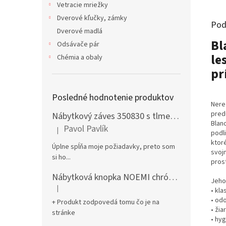
Vetracie mriežky
Dverové kľučky, zámky
Pod
Dverové madlá
Bl
Odsávače pár
le
Chémia a obaly
pr
Posledné hodnotenie produktov
Nere
pred
Nábytkový záves 350830 s tlmením naložený + podložka H0 na vrut
Blanc
Pavol Pavlík
|
podl
Hodnotenie produktu je 5 z 5 hviezdičiek.
ktoré
Úplne spĺňa moje požiadavky, preto som
svoj
si ho...
prost
Nábytková knopka NOEMI chróm satén
Jeho 
|
• kl
Hodnotenie produktu je 5 z 5 hviezdičiek.
• odo
+ Produkt zodpovedá tomu čo je na
• ži
stránke
• hy