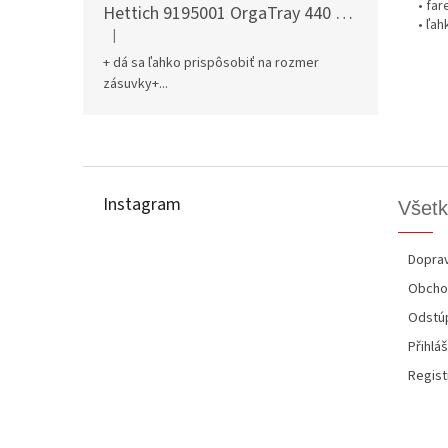
• far
Hettich 9195001 OrgaTray 440 701-800/441-520 mm antracit
• ľa
|
Hodnotenie produktu je 5 z 5 hviezdičiek.
+ dá sa ľahko prispôsobiť na rozmer
zásuvky+...
Z
á
p
Instagram
Všetk
ä
t
i
Doprav
e
Obcho
Odstúp
Přihláš
Regist