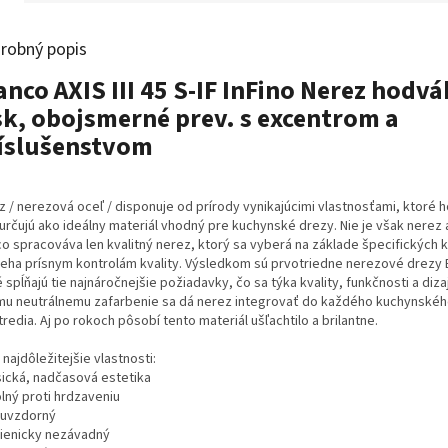
robný popis
anco AXIS III 45 S-IF InFino Nerez hodv
sk, obojsmerné prev. s excentrom a
íslušenstvom
z / nerezová oceľ / disponuje od prírody vynikajúcimi vlastnosťami, ktoré h
určujú ako ideálny materiál vhodný pre kuchynské drezy. Nie je však nerez 
o spracováva len kvalitný nerez, ktorý sa vyberá na základe špecifických kr
ieha prísnym kontrolám kvality. Výsledkom sú prvotriedne nerezové drezy 
 spĺňajú tie najnáročnejšie požiadavky, čo sa týka kvality, funkčnosti a diz
mu neutrálnemu zafarbenie sa dá nerez integrovať do každého kuchynské
redia. Aj po rokoch pôsobí tento materiál ušľachtilo a brilantne.
najdôležitejšie vlastnosti:
asická, nadčasová estetika
lný proti hrdzaveniu
aruvzdorný
gienicky nezávadný