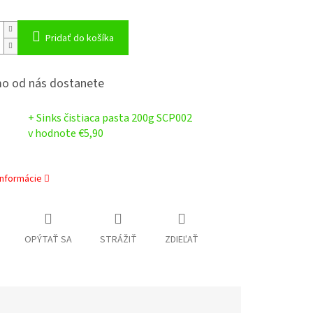
Pridať do košíka
o od nás dostanete
+ Sinks čistiaca pasta 200g SCP002
v hodnote €5,90
informácie
OPÝTAŤ SA
STRÁŽIŤ
ZDIEĽAŤ