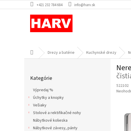
Prejsť
+421 232 784 684
info@harv.sk
na
obsah
Domov
Drezy a batérie
Kuchynské drezy
N
B
Nere
o
Preskočiť
č
čist
Kategórie
kategórie
n
522102
ý
Výpredaj %
Priemer
Neohod
p
hodnote
Úchytky a knopky
a
produkt
Vešiaky
n
je
e
Stolové a rektifikačné nohy
0,0
l
z
Nábytkové kolieska
5
Nábytkové závesy, pánty
hviezdič