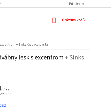
NÝCH ÚDAJOV
DOPRAVA A PLATBA
REKLAMÁCIA
Prihlásenie
ODSTÚPENIE
NÁKUPNÝ
Prázdny košík
KOŠÍK
s excentrom
+ Sinks čistiaca pasta
odvábny lesk s excentrom
+ Sinks
1
/ ks
bez DPH
ová
taz