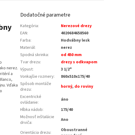
Dodatočné parametre
ábny
Kategória
:
Nerezové drezy
EAN
:
4020684658560
Farba
:
Hodvábny lesk
Materiál
:
nerez
Spodná skrinka
:
od 450 mm
Tvar drezu
:
drezy s odkvapom
o
ako nerez.
Výpust
:
3 1/2"
itérií a
Vonkajšie rozmery
:
860x510x175/40
Blanco,
Spôsob montáže
ajnu. Vďaka
horný
,
do roviny
drezu
:
ho
Excentrické
áno
ovládanie
:
Hĺbka nádob
:
175/40
Možnosť inštalácie
Ano
drviča
:
Oboustranné
Orientácia drezu
: