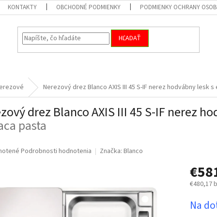
KONTAKTY
OBCHODNÉ PODMIENKY
PODMIENKY OCHRANY OSOB
HĽADAŤ
erezové
Nerezový drez Blanco AXIS III 45 S-IF nerez hodvábny lesk 
zový drez Blanco AXIS III 45 S-IF nerez h
iaca pasta
né
notené
Podrobnosti hodnotenia
Značka:
Blanco
nie
€58
u
€480,17 
Jednotk
Na do
cena:
iek.