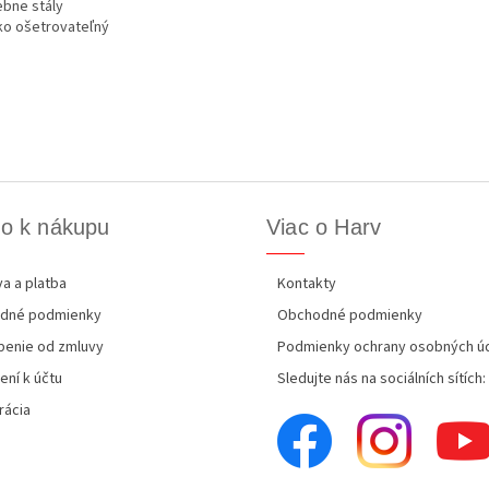
ebne stály
hko ošetrovateľný
o k nákupu
Viac o Harv
a a platba
Kontakty
dné podmienky
Obchodné podmienky
enie od zmluvy
Podmienky ochrany osobných ú
ení k účtu
Sledujte nás na sociálních sítích:
rácia