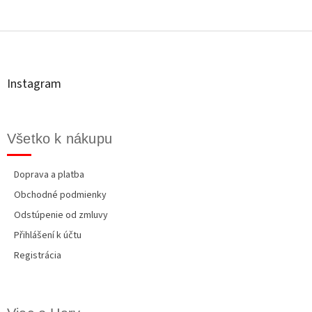
Z
á
p
ä
t
Instagram
i
e
Všetko k nákupu
Doprava a platba
Obchodné podmienky
Odstúpenie od zmluvy
Přihlášení k účtu
Registrácia