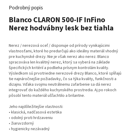
Podrobný popis
Blanco CLARON 500-IF InFino
Nerez hodvábny lesk bez tiahla
Nerez / nerezová oceľ / disponuje od prírody vynikajúcimi
vlastnosťami, ktoré ho predurčujú ako ideálny materiál vhodný
pre kuchynské drezy. Nie je však nerez ako nerez. Blanco
spracováva len kvalitný nerez, ktorý sa vyberá na základe
špecifických kritérií a podlieha prísnym kontrolám kvality.
Výsledkom sú prvotriedne nerezové drezy Blanco, ktoré spĺňajú
tie najnáročnejšie požiadavky, čo sa týka kvality, funkčnosti a
dizajnu. Vďaka svojmu neutrálnemu zafarbenie sa dá nerez
integrovať do každého kuchynského prostredia. Aj po rokoch
pôsobí tento materiál ušľachtilo a brilantne.
Jeho najdôležitejšie vlastnosti:
• klasická, nadčasová estetika
• odolný proti hrdzaveniu
• žiaruvzdorný
• hygienicky nezávadný