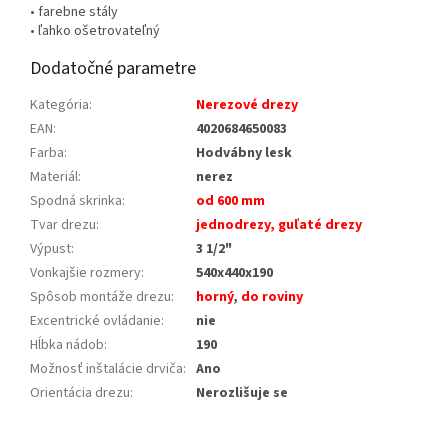
• farebne stály
• ľahko ošetrovateľný
Dodatočné parametre
Kategória
:
Nerezové drezy
EAN
:
4020684650083
Farba
:
Hodvábny lesk
Materiál
:
nerez
Spodná skrinka
:
od 600 mm
Tvar drezu
:
jednodrezy, guľaté drezy
Výpust
:
3 1/2"
Vonkajšie rozmery
:
540x440x190
Spôsob montáže drezu
:
horný
,
do roviny
Excentrické ovládanie
:
nie
Hĺbka nádob
:
190
Možnosť inštalácie drviča
:
Ano
Orientácia drezu
:
Nerozlišuje se