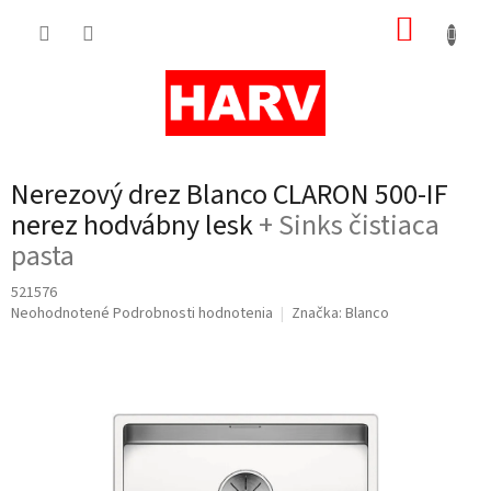
Prejsť
NÁKUP
na
obsah
KOŠÍK
Nerezový drez Blanco CLARON 500-IF
nerez hodvábny lesk
+ Sinks čistiaca
pasta
521576
Priemerné
Neohodnotené
Podrobnosti hodnotenia
Značka:
Blanco
hodnotenie
produktu
je
0,0
z
5
hviezdičiek.