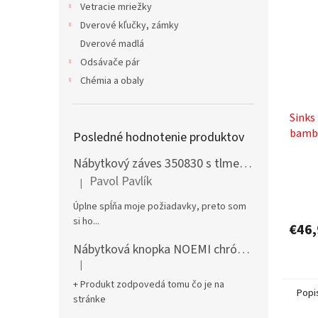
Vetracie mriežky
Dverové kľučky, zámky
Dverové madlá
Odsávače pár
Chémia a obaly
Sinks
bamb
Posledné hodnotenie produktov
Nábytkový záves 350830 s tlmením naložený + podložka H0 na vrut
Pavol Pavlík
|
Hodnotenie produktu je 5 z 5 hviezdičiek.
Úplne spĺňa moje požiadavky, preto som
si ho...
€46,
Nábytková knopka NOEMI chróm satén
|
Hodnotenie produktu je 5 z 5 hviezdičiek.
+ Produkt zodpovedá tomu čo je na
Popi
stránke