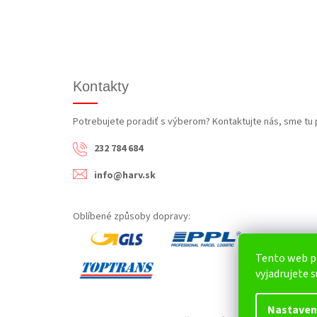
Kontakty
Potrebujete poradiť s výberom? Kontaktujte nás, sme tu 
232 784 684
info@harv.sk
Oblíbené způsoby dopravy:
Tento web p
vyjadrujete s
Nastaven