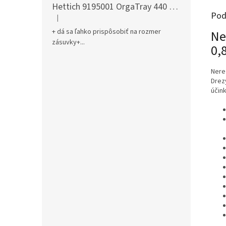
Hettich 9195001 OrgaTray 440 701-800/441-520 mm antracit
Pod
|
Hodnotenie produktu je 5 z 5 hviezdičiek.
+ dá sa ľahko prispôsobiť na rozmer
Ne
zásuvky+...
0,
Nere
Drez
účin