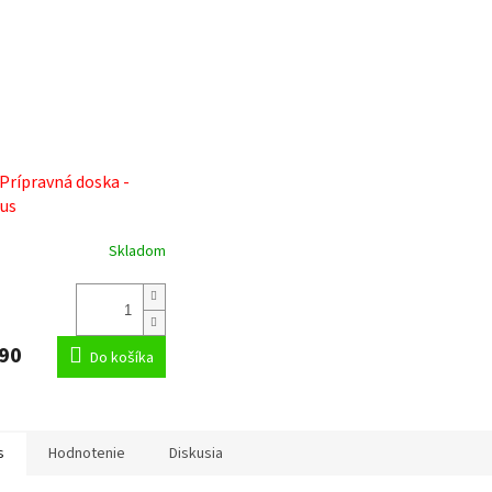
 Prípravná doska -
us
Skladom
90
Do košíka
s
Hodnotenie
Diskusia