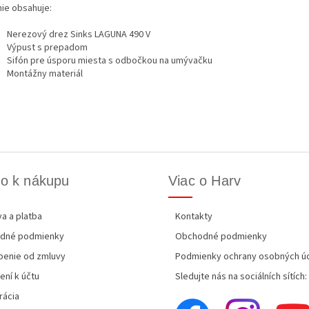
nie obsahuje:
Nerezový drez Sinks LAGUNA 490 V
Výpust s prepadom
Sifón pre úsporu miesta s odbočkou na umývačku
Montážny materiál
o k nákupu
Viac o Harv
a a platba
Kontakty
dné podmienky
Obchodné podmienky
enie od zmluvy
Podmienky ochrany osobných ú
ení k účtu
Sledujte nás na sociálních sítích:
rácia