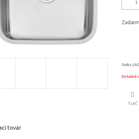
Zadarm
Sinks LA
Detailné 
TLAČ
aci tovar