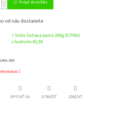
Pridať do košíka
o od nás dostanete
+ Sinks čistiaca pasta 200g SCP002
v hodnote €5,90
GUNA 490
informácie
OPÝTAŤ SA
STRÁŽIŤ
ZDIEĽAŤ