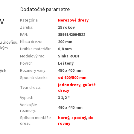
Dodatočné parametre
 V
Kategória
:
Nerezové drezy
Záruka
:
15 rokov
EAN
:
8596142004522
Hĺbka drezu
:
200 mm
u úrovňou.
ckým
Hrúbka materiálu
:
0,8 mm
Modelový rad
:
Sinks RODI
Povrch
:
Leštený
Rozmery vany
:
450 x 400 mm
vých
Spodná skrinka
:
od 600/500 mm
jednodrezy, guľaté
Tvar drezu
:
drezy
Výpust
:
3 1/2 “
Vonkajšie
490 x 440 mm
rozmery
:
Spôsob montáže
horný
,
spodný
,
do
drezu
:
roviny