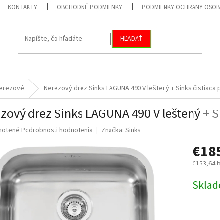
KONTAKTY
OBCHODNÉ PODMIENKY
PODMIENKY OCHRANY OSOB
HĽADAŤ
erezové
Nerezový drez Sinks LAGUNA 490 V leštený
+ Sinks čistiaca 
zový drez Sinks LAGUNA 490 V leštený
+ S
né
notené
Podrobnosti hodnotenia
Značka:
Sinks
nie
€18
u
€153,64 
Jednotk
Skla
cena:
iek.