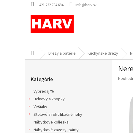
Prejsť
+421 232 784 684
info@harv.sk
na
obsah
Domov
Drezy a batérie
Kuchynské drezy
N
B
Nere
o
Preskočiť
č
Priemer
Kategórie
Neohod
kategórie
n
hodnote
ý
produkt
Výpredaj %
p
je
Úchytky a knopky
a
0,0
z
Vešiaky
n
5
e
Stolové a rektifikačné nohy
hviezdič
l
Nábytkové kolieska
Nábytkové závesy, pánty