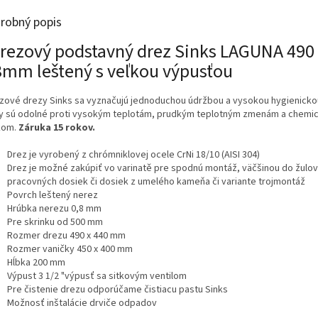
robný popis
rezový podstavný drez Sinks LAGUNA 490
8mm leštený s veľkou výpusťou
zové drezy Sinks sa vyznačujú jednoduchou údržbou a vysokou hygienicko
y sú odolné proti vysokým teplotám, prudkým teplotným zmenám a chemi
kom.
Záruka 15 rokov.
Drez je vyrobený z chrómniklovej ocele CrNi 18/10 (AISI 304)
Drez je možné zakúpiť vo varinatě pre spodnú montáž, väčšinou do žulo
pracovných dosiek či dosiek z umelého kameňa či variante trojmontáž
Povrch leštený nerez
Hrúbka nerezu 0,8 mm
Pre skrinku od 500 mm
Rozmer drezu 490 x 440 mm
Rozmer vaničky 450 x 400 mm
Hĺbka 200 mm
Výpust 3 1/2 "výpusť sa sitkovým ventilom
Pre čistenie drezu odporúčame čistiacu pastu Sinks
Možnosť inštalácie drviče odpadov